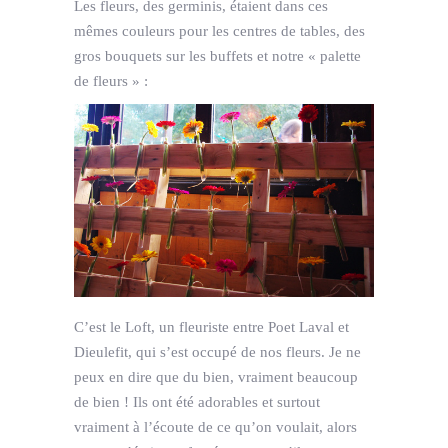
Les fleurs, des germinis, étaient dans ces
mêmes couleurs pour les centres de tables, des
gros bouquets sur les buffets et notre « palette
de fleurs » :
C’est le Loft, un fleuriste entre Poet Laval et
Dieulefit, qui s’est occupé de nos fleurs. Je ne
peux en dire que du bien, vraiment beaucoup
de bien ! Ils ont été adorables et surtout
vraiment à l’écoute de ce qu’on voulait, alors