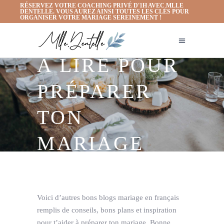
RÉSERVEZ VOTRE COACHING PRIVÉ D'1H AVEC MLLE
DENTELLE. VOUS AUREZ AINSI TOUTES LES CLÉS POUR
ORGANISER VOTRE MARIAGE SEREINEMENT !
A LIRE POUR
PRÉPARER
TON
MARIAGE
Voici d’autres bons blogs mariage en français
remplis de conseils, bons plans et inspiration
pour t’aider à préparer ton mariage. Bonne