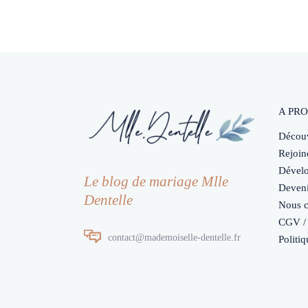
A PRO
Découv
Rejoin
Dévelo
Le blog de mariage Mlle
Deveni
Dentelle
Nous c
CGV / 
contact@mademoiselle-dentelle.fr
Politiq