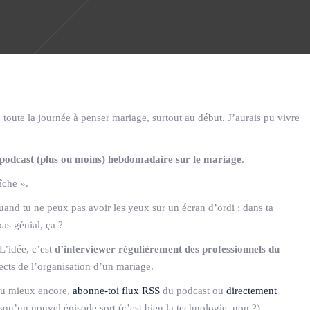
toute la journée à penser mariage, surtout au début. J’aurais pu vivre
podcast (plus ou moins) hebdo­madaire sur le mariage
.
îche ».
d tu ne peux pas avoir les yeux sur un écran d’ordi : dans ta
as génial, ça ?
L’idée, c’est
d’interviewer régulièrement des professionnels du
pects de l’organisation d’un mariage.
 ou mieux encore,
abonne-toi flux RSS
du podcast ou
directement
qu’un nouvel épisode sort (c’est bien la technologie, non ?).