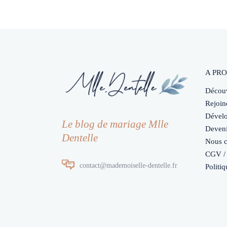
A PRO
Découv
Rejoin
Dévelo
Le blog de mariage Mlle
Deveni
Dentelle
Nous c
CGV / 
contact@mademoiselle-dentelle.fr
Politiq