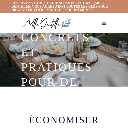
RÉSERVEZ VOTRE COACHING PRIVÉ D'1H AVEC MLLE
VIDÉO : MES
DENTELLE. VOUS AUREZ AINSI TOUTES LES CLÉS POUR
ORGANISER VOTRE MARIAGE SEREINEMENT !
CONSEILS
CONCRETS
ET
PRATIQUES
POUR DE
MAGNIFIQUE
S SOUVENIRS
ÉCONOMISER
SANS