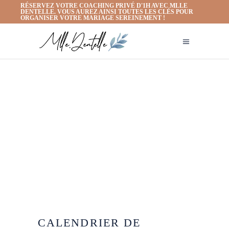
RÉSERVEZ VOTRE COACHING PRIVÉ D'1H AVEC MLLE
DENTELLE. VOUS AUREZ AINSI TOUTES LES CLÉS POUR
ORGANISER VOTRE MARIAGE SEREINEMENT !
CALENDRIER DE