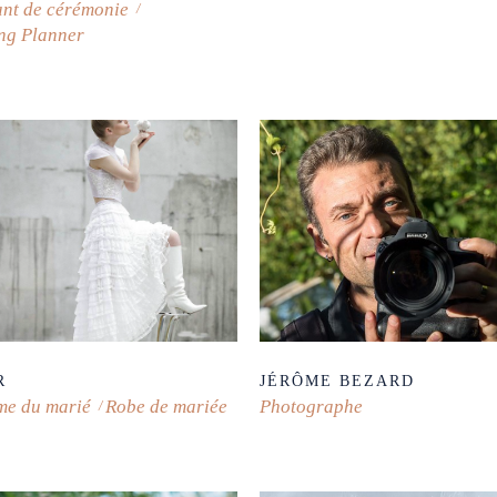
ant de cérémonie
ng Planner
R
JÉRÔME BEZARD
me du marié
Robe de mariée
Photographe