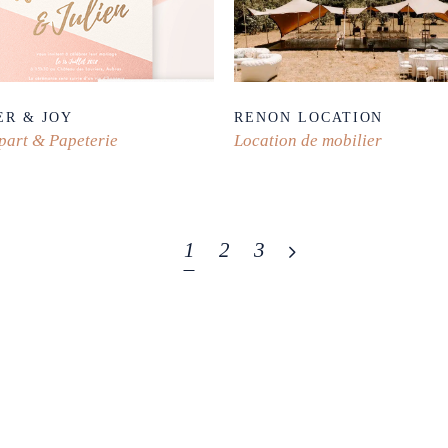
ER & JOY
RENON LOCATION
part & Papeterie
Location de mobilier
1
2
3