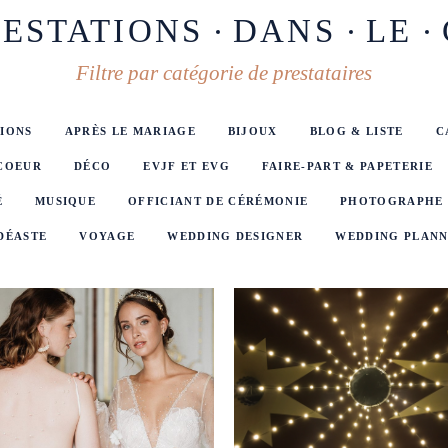
RESTATIONS
DANS
LE
Filtre par catégorie de prestataires
IONS
APRÈS LE MARIAGE
BIJOUX
BLOG & LISTE
C
 COEUR
DÉCO
EVJF ET EVG
FAIRE-PART & PAPETERIE
É
MUSIQUE
OFFICIANT DE CÉRÉMONIE
PHOTOGRAPHE
DÉASTE
VOYAGE
WEDDING DESIGNER
WEDDING PLAN