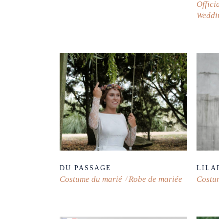
Offici
Weddi
DU PASSAGE
LILA
Costume du marié
Robe de mariée
Costu