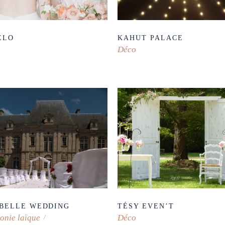
ÉLO
KAHUT PALACE
Déco
BELLE WEDDING
TÉSY EVEN’T
onie laïque
Déco