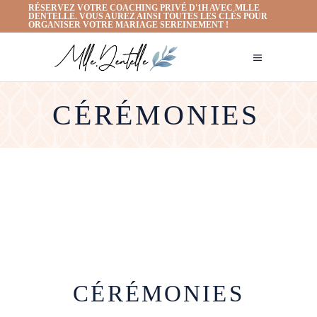
RÉSERVEZ VOTRE COACHING PRIVÉ D'1H AVEC MLLE
DENTELLE. VOUS AUREZ AINSI TOUTES LES CLÉS POUR
ORGANISER VOTRE MARIAGE SEREINEMENT !
CÉRÉMONIES
CÉRÉMONIES