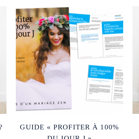
?
GUIDE « PROFITER À 100%
DU JOUR J »