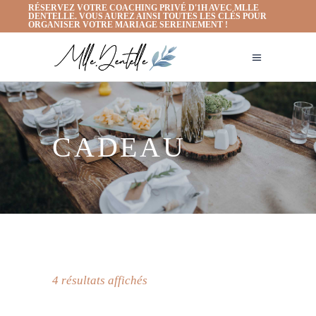
RÉSERVEZ VOTRE COACHING PRIVÉ D'1H AVEC MLLE
DENTELLE. VOUS AUREZ AINSI TOUTES LES CLÉS POUR
ORGANISER VOTRE MARIAGE SEREINEMENT !
CADEAU
4 résultats affichés