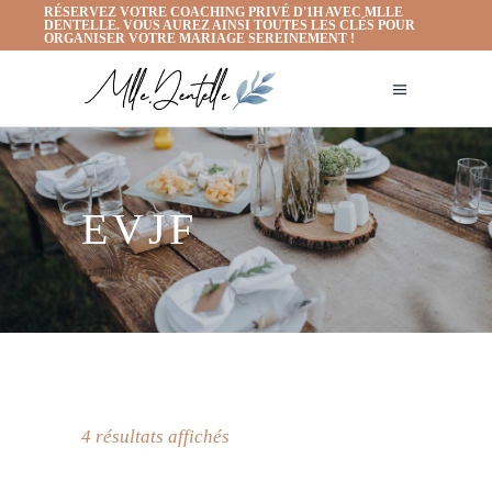
RÉSERVEZ VOTRE COACHING PRIVÉ D'1H AVEC MLLE
DENTELLE. VOUS AUREZ AINSI TOUTES LES CLÉS POUR
ORGANISER VOTRE MARIAGE SEREINEMENT !
EVJF
4 résultats affichés