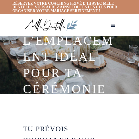
RÉSERVEZ VOTRE COACHING PRIVÉ D'1H AVEC MLLE
DENTELLE. VOUS AUREZ AINSI TOUTES LES CLÉS POUR
ORGANISER VOTRE MARIAGE SEREINEMENT !
QUEL EST
L’EMPLACEM
ENT IDÉAL
POUR TA
CÉRÉMONIE
LAÏQUE
TU PRÉVOIS