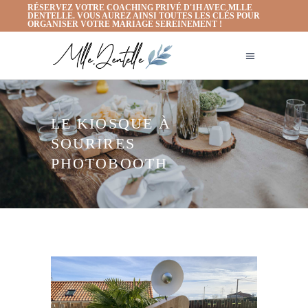
RÉSERVEZ VOTRE COACHING PRIVÉ D'1H AVEC MLLE
DENTELLE. VOUS AUREZ AINSI TOUTES LES CLÉS POUR
ORGANISER VOTRE MARIAGE SEREINEMENT !
LE KIOSQUE À
SOURIRES
PHOTOBOOTH