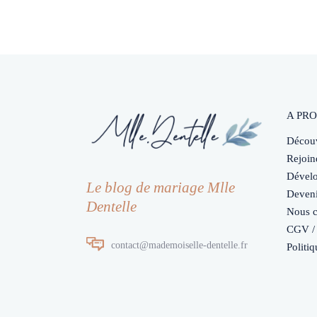
A PRO
Découv
Rejoin
Dévelo
Le blog de mariage Mlle
Deveni
Dentelle
Nous c
CGV / 
contact@mademoiselle-dentelle.fr
Politiq