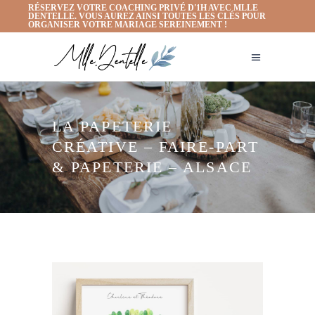
RÉSERVEZ VOTRE COACHING PRIVÉ D'1H AVEC MLLE
DENTELLE. VOUS AUREZ AINSI TOUTES LES CLÉS POUR
ORGANISER VOTRE MARIAGE SEREINEMENT !
LA PAPETERIE
CRÉATIVE – FAIRE-PART
& PAPETERIE – ALSACE