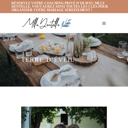
RÉSERVEZ VOTRE COACHING PRIVÉ D'1H AVEC MLLE
DENTELLE. VOUS AUREZ AINSI TOUTES LES CLÉS POUR
ORGANISER VOTRE MARIAGE SEREINEMENT !
TERRE D’ÉVEIL