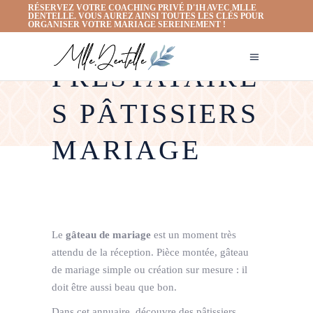
RÉSERVEZ VOTRE COACHING PRIVÉ D'1H AVEC MLLE
DENTELLE. VOUS AUREZ AINSI TOUTES LES CLÉS POUR
ORGANISER VOTRE MARIAGE SEREINEMENT !
PRESTATAIRE
S PÂTISSIERS
MARIAGE
Le
gâteau de mariage
est un moment très
attendu de la réception. Pièce montée, gâteau
de mariage simple ou création sur mesure : il
doit être aussi beau que bon.
Dans cet annuaire, découvre des pâtissiers