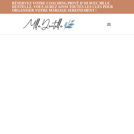
RÉSERVEZ VOTRE COACHING PRIVÉ D'1H AVEC MLLE
DENTELLE. VOUS AUREZ AINSI TOUTES LES CLÉS POUR
ORGANISER VOTRE MARIAGE SEREINEMENT !