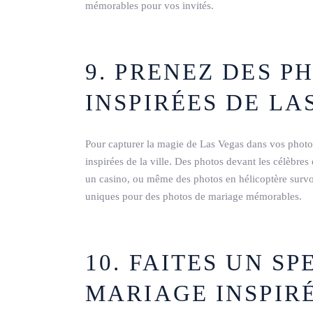
mémorables pour vos invités.
9. PRENEZ DES P
INSPIRÉES DE LA
Pour capturer la magie de Las Vegas dans vos phot
inspirées de la ville. Des photos devant les célèbr
un casino, ou même des photos en hélicoptère survol
uniques pour des photos de mariage mémorables.
10. FAITES UN S
MARIAGE INSPIR