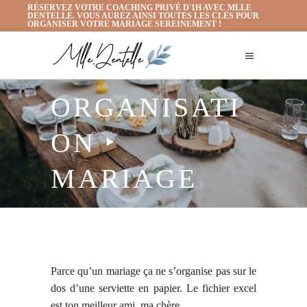
RÉSERVEZ VOTRE COACHING PRIVÉ D'1H AVEC MLLE
DENTELLE. VOUS AUREZ AINSI TOUTES LES CLÉS POUR
ORGANISER VOTRE MARIAGE SEREINEMENT !
ORGANISATI
ON ‣
MARIAGE
Parce qu’un mariage ça ne s’organise pas sur le
dos d’une serviette en papier. Le fichier excel
est ton meilleur ami, ma chère.