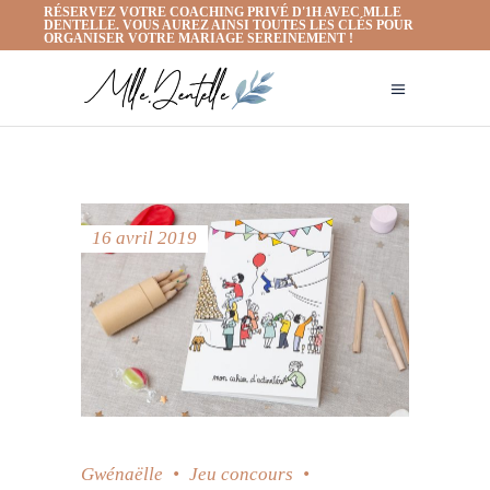
RÉSERVEZ VOTRE COACHING PRIVÉ D'1H AVEC MLLE
DENTELLE. VOUS AUREZ AINSI TOUTES LES CLÉS POUR
ORGANISER VOTRE MARIAGE SEREINEMENT !
16 avril 2019
Gwénaëlle
Jeu concours