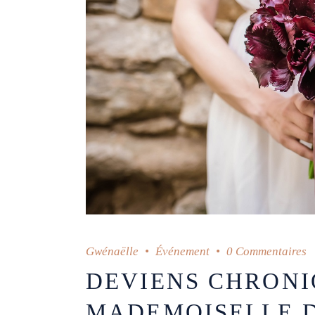
Gwénaëlle
Événement
0 Commentaires
DEVIENS CHRONI
MADEMOISELLE D