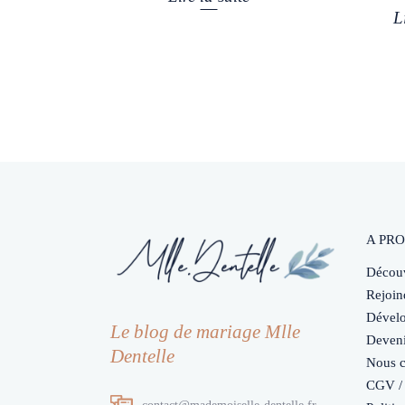
L
A PRO
Découv
Rejoin
Dévelo
Le blog de mariage Mlle
Deveni
Dentelle
Nous c
CGV / 