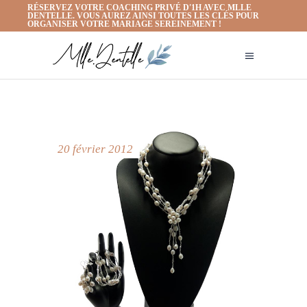
RÉSERVEZ VOTRE COACHING PRIVÉ D'1H AVEC MLLE
DENTELLE. VOUS AUREZ AINSI TOUTES LES CLÉS POUR
ORGANISER VOTRE MARIAGE SEREINEMENT !
20 février 2012