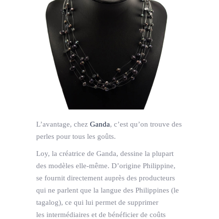
L’avantage, chez
Ganda
, c’est qu’on trouve des
perles pour tous les goûts.
Loy, la créatrice de Ganda, dessine la plupart
des modèles elle-même. D’origine Philippine,
se fournit directement auprès des producteurs
qui ne parlent que la langue des Philippines (le
tagalog), ce qui lui permet de supprimer
les intermédiaires et de bénéficier de coûts