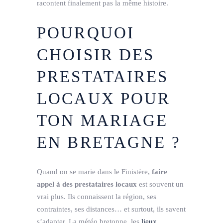
racontent finalement pas la même histoire.
POURQUOI
CHOISIR DES
PRESTATAIRES
LOCAUX POUR
TON MARIAGE
EN BRETAGNE ?
Quand on se marie dans le Finistère,
faire
appel à des prestataires locaux
est souvent un
vrai plus. Ils connaissent la région, ses
contraintes, ses distances… et surtout, ils savent
s’adapter. La météo bretonne, les
lieux