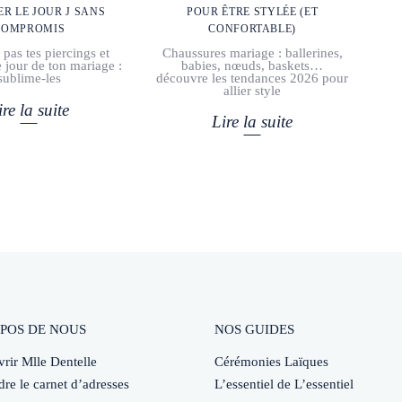
POUR ÊTRE STYLÉE (ET
R LE JOUR J SANS
CONFORTABLE)
COMPROMIS
Chaussures mariage : ballerines,
pas tes piercings et
babies, nœuds, baskets…
e jour de ton mariage :
découvre les tendances 2026 pour
sublime-les
allier style
ire la suite
Lire la suite
POS DE NOUS
NOS GUIDES
rir Mlle Dentelle
Cérémonies Laïques
dre le carnet d’adresses
L’essentiel de L’essentiel