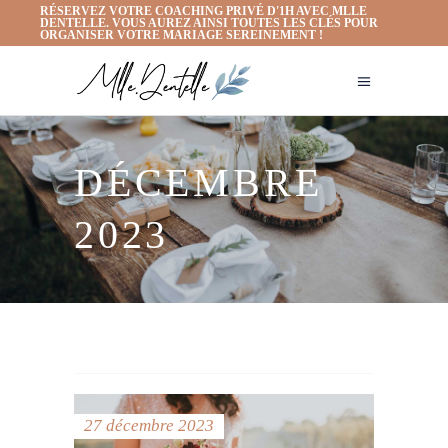
RÉSERVEZ VOTRE COACHING PRIVÉ D'1H AVEC MLLE
DENTELLE. VOUS AUREZ AINSI TOUTES LES CLÉS POUR
ORGANISER VOTRE MARIAGE SEREINEMENT !
DÉCEMBRE
2023
27 décembre 2023