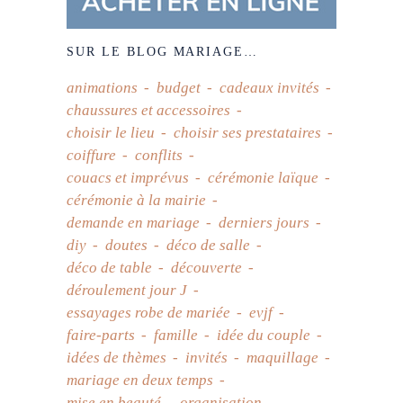
SUR LE BLOG MARIAGE…
animations
budget
cadeaux invités
chaussures et accessoires
choisir le lieu
choisir ses prestataires
coiffure
conflits
couacs et imprévus
cérémonie laïque
cérémonie à la mairie
demande en mariage
derniers jours
diy
doutes
déco de salle
déco de table
découverte
déroulement jour J
essayages robe de mariée
evjf
faire-parts
famille
idée du couple
idées de thèmes
invités
maquillage
mariage en deux temps
mise en beauté
organisation