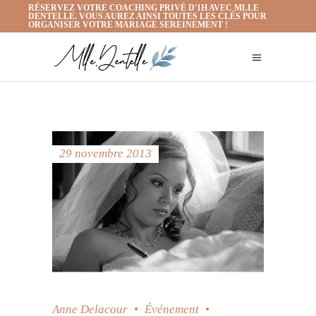
RÉSERVEZ VOTRE COACHING PRIVÉ D'1H AVEC MLLE
DENTELLE. VOUS AUREZ AINSI TOUTES LES CLÉS POUR
ORGANISER VOTRE MARIAGE SEREINEMENT !
29 novembre 2013
Anne Delacour
Événement