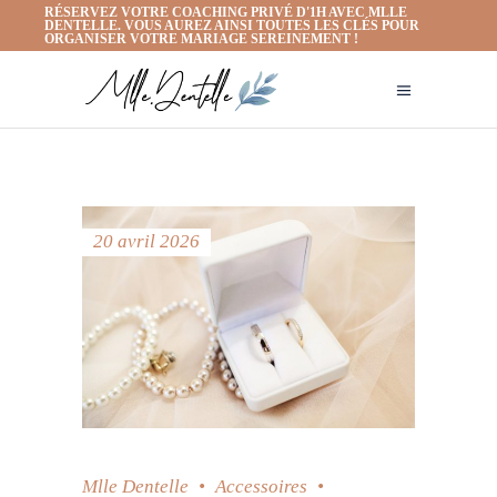
RÉSERVEZ VOTRE COACHING PRIVÉ D'1H AVEC MLLE
DENTELLE. VOUS AUREZ AINSI TOUTES LES CLÉS POUR
ORGANISER VOTRE MARIAGE SEREINEMENT !
20 avril 2026
Mlle Dentelle
Accessoires