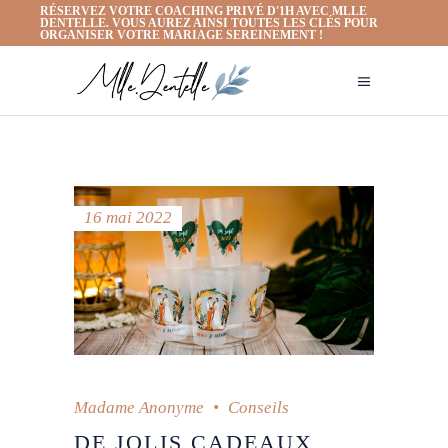
RÉSERVEZ VOTRE COACHING PRIVÉ D'1H AVEC MLLE
DENTELLE. VOUS AUREZ AINSI TOUTES LES CLÉS POUR
ORGANISER VOTRE MARIAGE SEREINEMENT !
16 mai 2022
Madame Anonyme
Conseils
DE JOLIS CADEAUX