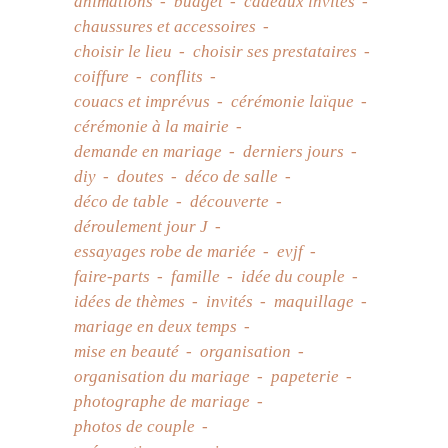
animations
budget
cadeaux invités
chaussures et accessoires
choisir le lieu
choisir ses prestataires
coiffure
conflits
couacs et imprévus
cérémonie laïque
cérémonie à la mairie
demande en mariage
derniers jours
diy
doutes
déco de salle
déco de table
découverte
déroulement jour J
essayages robe de mariée
evjf
faire-parts
famille
idée du couple
idées de thèmes
invités
maquillage
mariage en deux temps
mise en beauté
organisation
organisation du mariage
papeterie
photographe de mariage
photos de couple