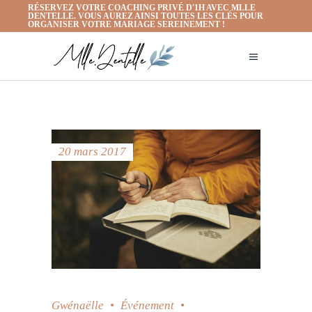
RÉSERVEZ VOTRE COACHING PRIVÉ D'1H AVEC MLLE
DENTELLE. VOUS AUREZ AINSI TOUTES LES CLÉS POUR
ORGANISER VOTRE MARIAGE SEREINEMENT !
20 mars 2017
Gwénaëlle
Événement