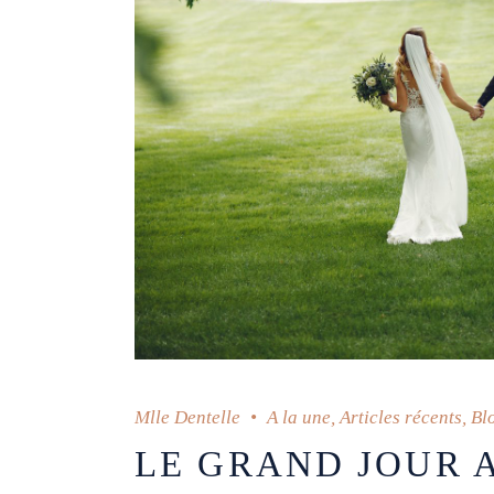
Mlle Dentelle
A la une
,
Articles récents
,
Bl
LE GRAND JOUR A