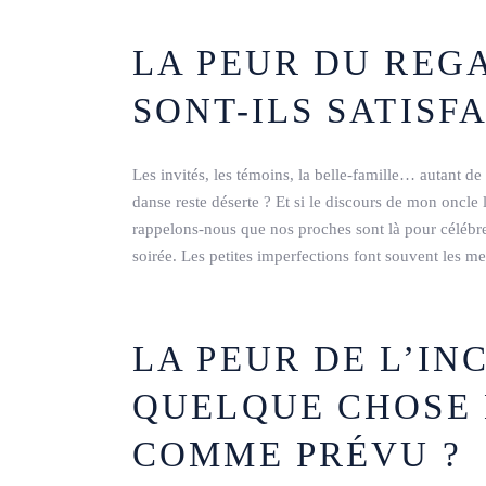
LA PEUR DU REGA
SONT-ILS SATISFA
Les invités, les témoins, la belle-famille… autant de 
danse reste déserte ? Et si le discours de mon oncle
rappelons-nous que nos proches sont là pour célébre
soirée. Les petites imperfections font souvent les me
LA PEUR DE L’INC
QUELQUE CHOSE N
COMME PRÉVU ?