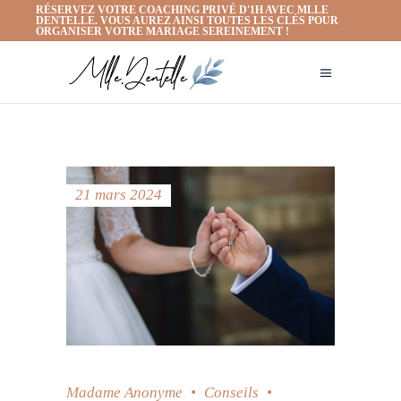
RÉSERVEZ VOTRE COACHING PRIVÉ D'1H AVEC MLLE
DENTELLE. VOUS AUREZ AINSI TOUTES LES CLÉS POUR
ORGANISER VOTRE MARIAGE SEREINEMENT !
21 mars 2024
Madame Anonyme
Conseils