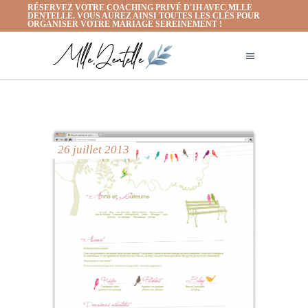
RÉSERVEZ VOTRE COACHING PRIVÉ D'1H AVEC MLLE
DENTELLE. VOUS AUREZ AINSI TOUTES LES CLÉS POUR
ORGANISER VOTRE MARIAGE SEREINEMENT !
26 juillet 2013