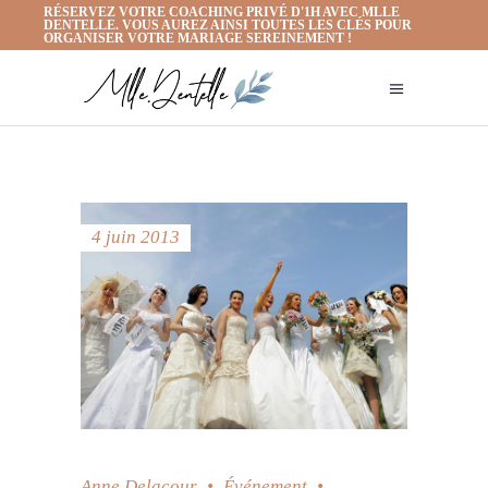
RÉSERVEZ VOTRE COACHING PRIVÉ D'1H AVEC MLLE
DENTELLE. VOUS AUREZ AINSI TOUTES LES CLÉS POUR
ORGANISER VOTRE MARIAGE SEREINEMENT !
4 juin 2013
Anne Delacour
Événement