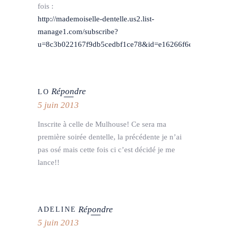
fois :
http://mademoiselle-dentelle.us2.list-
manage1.com/subscribe?
u=8c3b022167f9db5cedbf1ce78&id=e16266f6e8
Répondre
LO
5 juin 2013
Inscrite à celle de Mulhouse! Ce sera ma
première soirée dentelle, la précédente je n’ai
pas osé mais cette fois ci c’est décidé je me
lance!!
Répondre
ADELINE
5 juin 2013