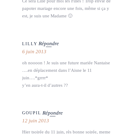
Ce sera Lille pour moi les Filles ! Trop envie de
papoter mariage encore une fois, même si ça y
est, je suis une Madame 🙂
Répondre
LILLY
6 juin 2013
oh noooon ! Je suis une future mariée Nantaise
….en déplacement dans l’Aisne le 11
juin….*grrrr*
y’en aura-t-il d’autres ??
Répondre
GOUPIL
12 juin 2013
Hier tsoirée du 11 juin, rès bonne soirée, meme