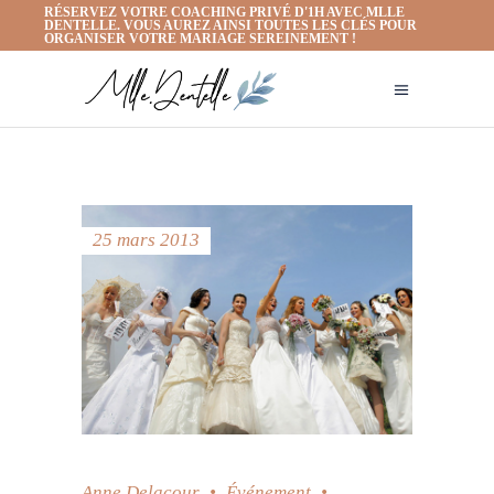
RÉSERVEZ VOTRE COACHING PRIVÉ D'1H AVEC MLLE
DENTELLE. VOUS AUREZ AINSI TOUTES LES CLÉS POUR
ORGANISER VOTRE MARIAGE SEREINEMENT !
25 mars 2013
Anne Delacour
Événement