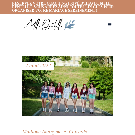
RÉSERVEZ VOTRE COACHING PRIVÉ D'1H AVEC MLLE
DENTELLE. VOUS AUREZ AINSI TOUTES LES CLÉS POUR
ORGANISER VOTRE MARIAGE SEREINEMENT !
2 août 2022
Madame Anonyme
Conseils