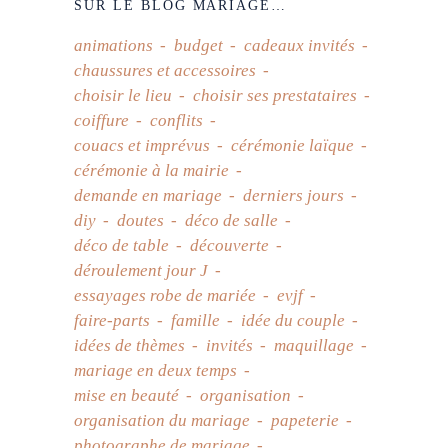
SUR LE BLOG MARIAGE…
animations
budget
cadeaux invités
chaussures et accessoires
choisir le lieu
choisir ses prestataires
coiffure
conflits
couacs et imprévus
cérémonie laïque
cérémonie à la mairie
demande en mariage
derniers jours
diy
doutes
déco de salle
déco de table
découverte
déroulement jour J
essayages robe de mariée
evjf
faire-parts
famille
idée du couple
idées de thèmes
invités
maquillage
mariage en deux temps
mise en beauté
organisation
organisation du mariage
papeterie
photographe de mariage