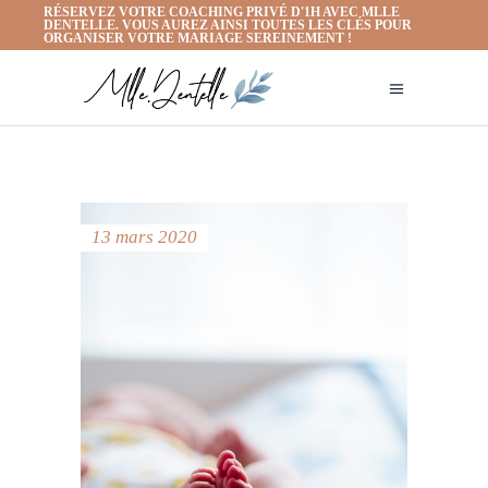
RÉSERVEZ VOTRE COACHING PRIVÉ D'1H AVEC MLLE
DENTELLE. VOUS AUREZ AINSI TOUTES LES CLÉS POUR
ORGANISER VOTRE MARIAGE SEREINEMENT !
13 mars 2020