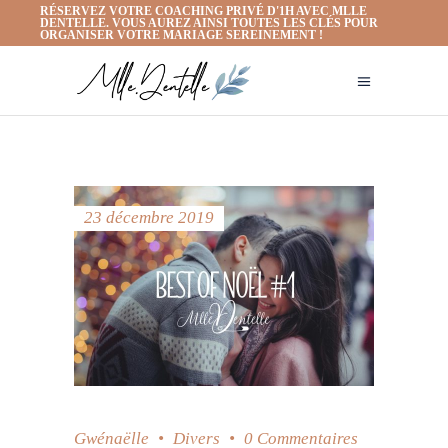
RÉSERVEZ VOTRE COACHING PRIVÉ D'1H AVEC MLLE
DENTELLE. VOUS AUREZ AINSI TOUTES LES CLÉS POUR
ORGANISER VOTRE MARIAGE SEREINEMENT !
23 décembre 2019
Gwénaëlle
Divers
0 Commentaires