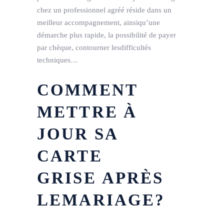
chez un professionnel agréé réside dans un
meilleur accompagnement, ainsiqu’une
démarche plus rapide, la possibilité de payer
par chèque, contourner lesdifficultés
techniques…
COMMENT
METTRE À
JOUR SA
CARTE
GRISE APRÈS
LEMARIAGE?