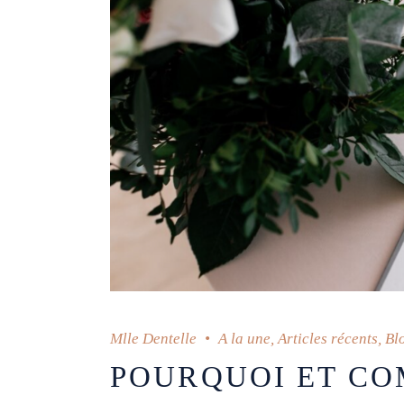
Mlle Dentelle
A la une
,
Articles récents
,
Bl
POURQUOI ET CO