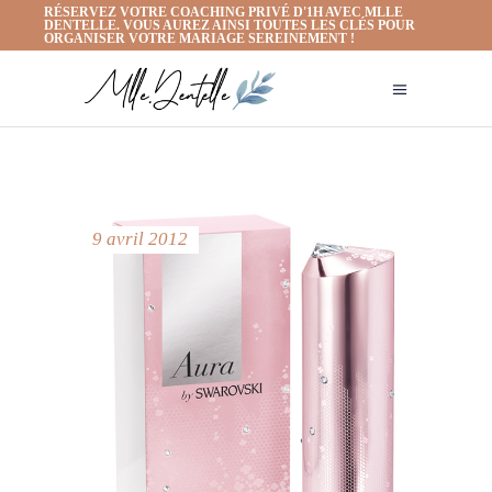
RÉSERVEZ VOTRE COACHING PRIVÉ D'1H AVEC MLLE
DENTELLE. VOUS AUREZ AINSI TOUTES LES CLÉS POUR
ORGANISER VOTRE MARIAGE SEREINEMENT !
9 avril 2012