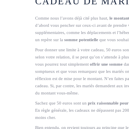
CADEAU DE MARI
Comme nous l’avons déjà cité plus haut,
le montan
d’abord vous pencher sur ceux-ci avant de prendre v
supplémentaires, comme les déplacements et l’héber
un repère sur la
somme
potentielle
que vous souhait
Pour donner une limite à votre cadeau, 50 euros sont
selon votre relation, il se peut qu’on s’attende à pl
vous pourrez tout simplement
offrir une somme
dan
somptueux et que vous remarquez que les mariés ont
réflexion est de mise pour le montant. N’en faites p
cadeau. Si, par contre, les mariés demandent aux in
du montant vous-même.
Sachez que 50 euros sont un
prix raisonnable pou
En règle générale, les cadeaux ne dépassent pas 200 e
moins cher.
Bien entendu, on revient toujours au principe que le 