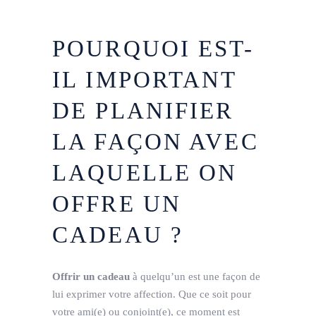
POURQUOI EST-
IL IMPORTANT
DE PLANIFIER
LA FAÇON AVEC
LAQUELLE ON
OFFRE UN
CADEAU ?
Offrir un cadeau
à quelqu’un est une façon de
lui exprimer votre affection. Que ce soit pour
votre ami(e) ou conjoint(e), ce moment est