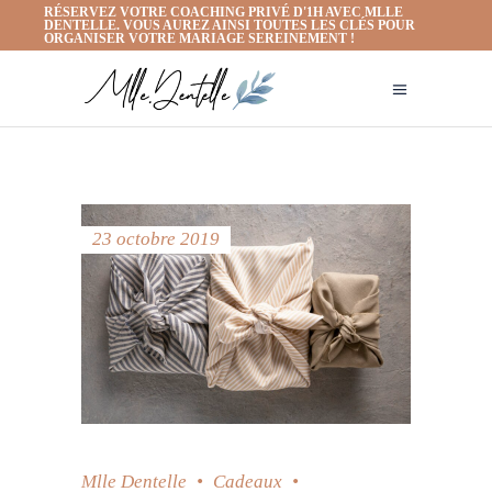
RÉSERVEZ VOTRE COACHING PRIVÉ D'1H AVEC MLLE
DENTELLE. VOUS AUREZ AINSI TOUTES LES CLÉS POUR
ORGANISER VOTRE MARIAGE SEREINEMENT !
23 octobre 2019
Mlle Dentelle
Cadeaux