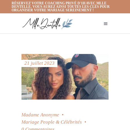
RÉSERVEZ VOTRE COACHING PRIVÉ D'1H AVEC MLLE
DENTELLE. VOUS AUREZ AINSI TOUTES LES CLÉS POUR
ORGANISER VOTRE MARIAGE SEREINEMENT !
21 juillet 2023
Madame Anonyme
Mariage People & Célébrités
0 Commentaires