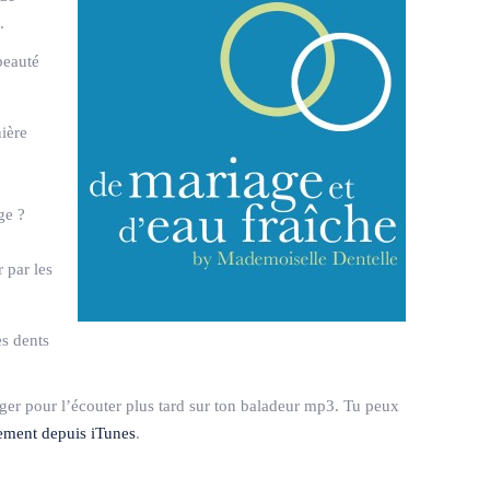
.
beauté
ière
ge ?
 par les
es dents
rger pour l’écouter plus tard sur ton baladeur mp3. Tu peux
tement depuis iTunes
.