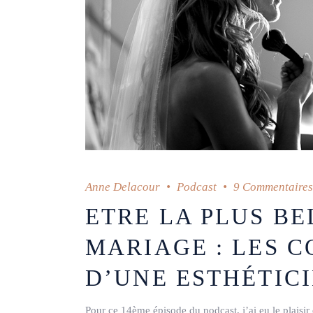
Anne Delacour
Podcast
9 Commentaires
ETRE LA PLUS BE
MARIAGE : LES 
D’UNE ESTHÉTICI
Pour ce 14ème épisode du podcast, j’ai eu le plaisir