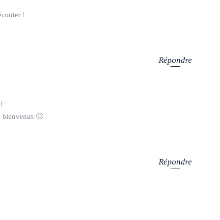
écouter !
Répondre
 !
s bienvenus 🙂
Répondre