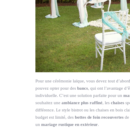
Pour une cérémonie laïque, vous devez tout d’abord 
pouvez opter pour des
bancs
, qui ont l’avantage d’
individuelle. C’est une solution parfaite pour un
mar
souhaitez une
ambiance plus raffiné
, les
chaises
spé
différence. Le style bistrot ou les chaises en bois c
budget est limité, des
bottes de foin recouvertes
de 
un
mariage rustique en extérieur
.