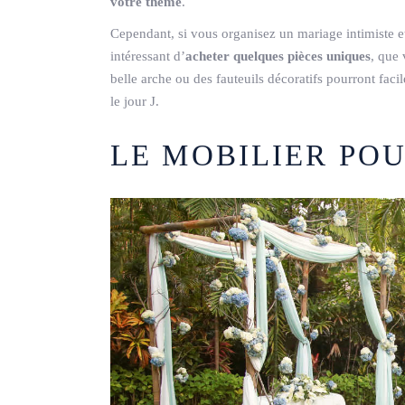
votre thème
.
Cependant, si vous organisez un mariage intimiste 
intéressant d’
acheter quelques pièces uniques
, que
belle arche ou des fauteuils décoratifs pourront facil
le jour J.
LE MOBILIER PO