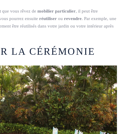
et que vous rêvez de
mobilier particulier
, il peut être
 vous pourrez ensuite
réutiliser
ou
revendre
. Par exemple, une
ement être réutilisés dans votre jardin ou votre intérieur après
UR LA CÉRÉMONIE