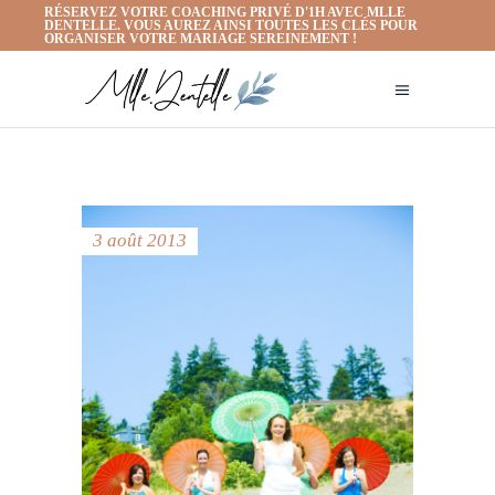
RÉSERVEZ VOTRE COACHING PRIVÉ D'1H AVEC MLLE
DENTELLE. VOUS AUREZ AINSI TOUTES LES CLÉS POUR
ORGANISER VOTRE MARIAGE SEREINEMENT !
3 août 2013