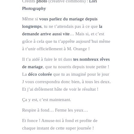
Crédits
photo
(creative commons) :
Lori
Photography
Même si
vous parliez du mariage depuis
longtemps
, tu ne t’attendais pas à ce que
la
demande arrive aussi vite
… Mais si, et c’est
grâce à cela que tu t’apprête aujourd’hui même
à t’unir officiellement à M. Orange !
Il t’a aidé à faire le tri dans
tes nombreux rêves
de mariage
, que tu nourris depuis toute petite !
La
déco colorée
que tu as imaginé pour le jour
J vous correspondra donc bien, à tous les deux.
Et j’ai drôlement hâte de voir le résultat !
Ça y est, c’est maintenant.
Respire à fond… Ferme les yeux…
Et fonce ! Amuse-toi à fond et profite de
chaque instant de cette super journée !