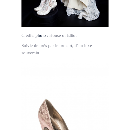
Crédits
photo
:
House of Elliot
Suivie de près par le brocart, d’un luxe
souverain…