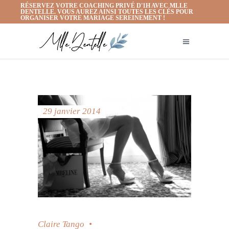
RÉSERVEZ VOTRE COACHING PRIVÉ D'1H AVEC MLLE
DENTELLE. VOUS AUREZ AINSI TOUTES LES CLÉS POUR
ORGANISER VOTRE MARIAGE SEREINEMENT !
29 janvier 2014
Claire Tango