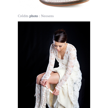
Crédits
photo
:
Neosens