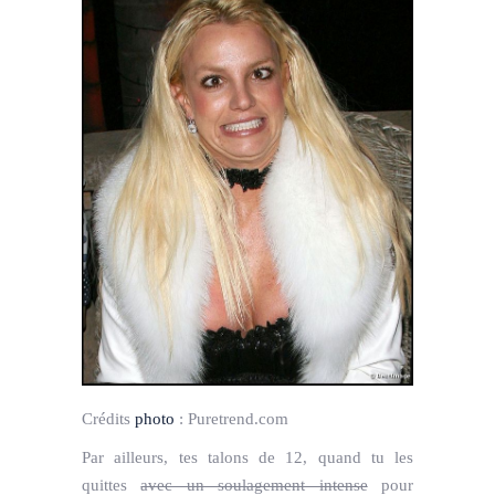
Crédits
photo
:
Puretrend.com
Par ailleurs, tes talons de 12, quand tu les
quittes
avec un soulagement intense
pour